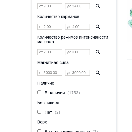
Количество карманов
Количество режимов интенсивности
массажа
Магнитная сила
Наличие
В наличии
1753
Бесшовное
Нет
2
Верх
Без трусиков/шортиков
2