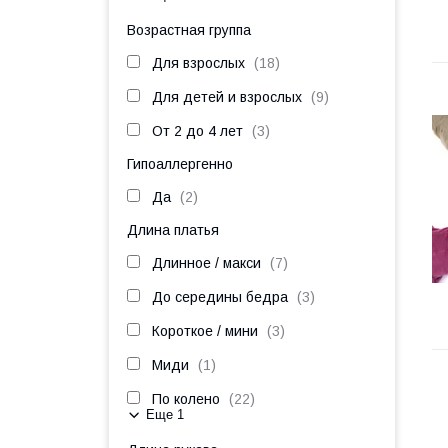
Возрастная группа
Для взрослых
18
Для детей и взрослых
9
От 2 до 4 лет
3
Гипоаллергенно
Да
2
Длина платья
Длинное / макси
7
До середины бедра
3
Короткое / мини
3
Миди
1
По колено
22
Еще 1