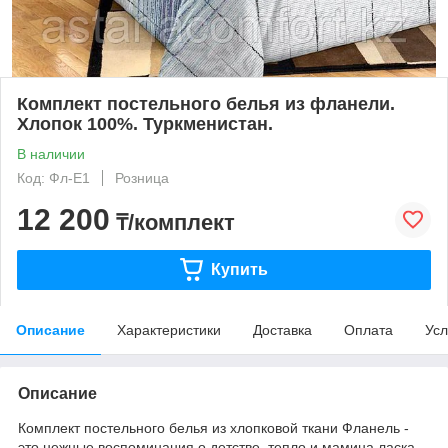
Комплект постельного белья из фланели.
Хлопок 100%. Туркменистан.
В наличии
Код: Фл-Е1
Розница
12 200
₸/комплект
Купить
Описание
Характеристики
Доставка
Оплата
Усл
Описание
Комплект постельного белья из хлопковой ткани Фланель -
это нежные воспоминания о детстве, тепло и мамина ласка.