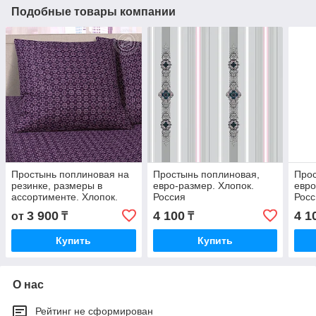
Подобные товары компании
Простынь поплиновая на
Простынь поплиновая,
Прос
резинке, размеры в
евро-размер. Хлопок.
евро
ассортименте. Хлопок.
Россия
Росс
Россия
3 900
4 100
4 1
от
₸
₸
Купить
Купить
О нас
Рейтинг не сформирован