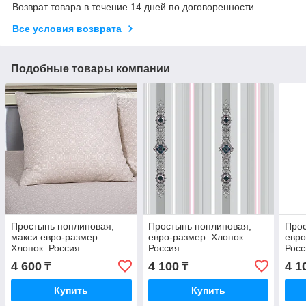
Возврат товара в течение 14 дней по договоренности
Все условия возврата
Подобные товары компании
Простынь поплиновая,
Простынь поплиновая,
Прос
макси евро-размер.
евро-размер. Хлопок.
евро
Хлопок. Россия
Россия
Росс
4 600
4 100
4 1
₸
₸
Купить
Купить