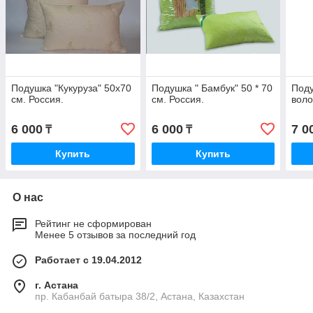
Подушка "Кукуруза" 50х70
Подушка " Бамбук" 50 * 70
Поду
см. Россия.
см. Россия.
воло
6 000
6 000
7 0
₸
₸
Купить
Купить
О нас
Рейтинг не сформирован
Менее 5 отзывов за последний год
Работает с 19.04.2012
г. Астана
пр. Кабанбай батыра 38/2, Астана, Казахстан