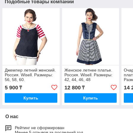
Подобные товары компании
Джемпер летний женский.
Женское летнее платье.
Очар
Россия. Wisell. Размеры:
Россия. Wisell. Размеры:
плат
56, 58, 60.
42, 44, 46, 48
Разм
5 900
12 800
14 
₸
₸
Купить
Купить
О нас
Рейтинг не сформирован
Менее 5 отзывов за последний год