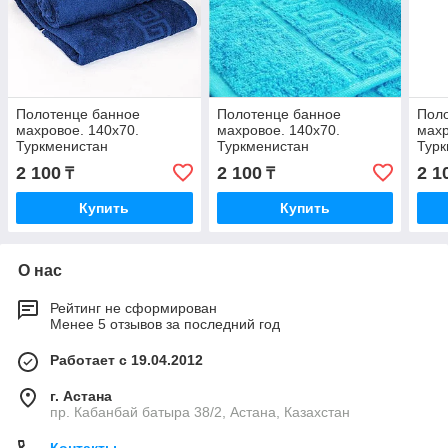
Полотенце банное
Полотенце банное
Пол
махровое. 140х70.
махровое. 140х70.
махр
Туркменистан
Туркменистан
Турк
2 100
2 100
2 1
₸
₸
Купить
Купить
О нас
Рейтинг не сформирован
Менее 5 отзывов за последний год
Работает с 19.04.2012
г. Астана
пр. Кабанбай батыра 38/2, Астана, Казахстан