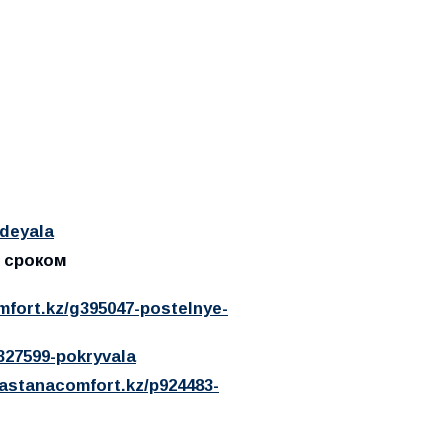
odeyala
 сроком
mfort.kz/g395047-postelnye-
327599-pokryvala
/astanacomfort.kz/p924483-