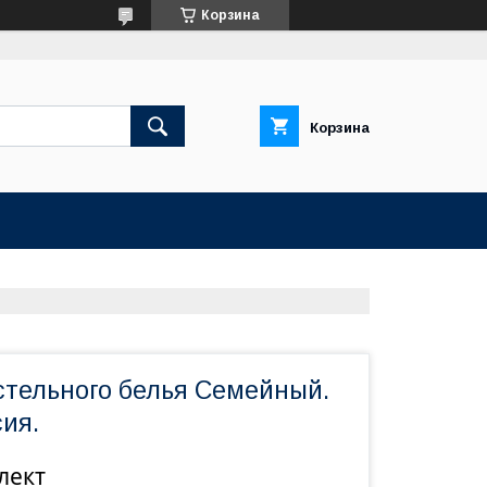
Корзина
Корзина
стельного белья Семейный.
ия.
лект