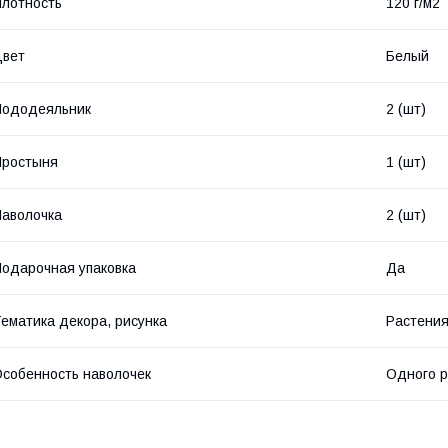
лотность
120 г/м2
Цвет
Белый
Пододеяльник
2 (шт)
Простыня
1 (шт)
аволочка
2 (шт)
одарочная упаковка
Да
ематика декора, рисунка
Растения
собенность наволочек
Одного 