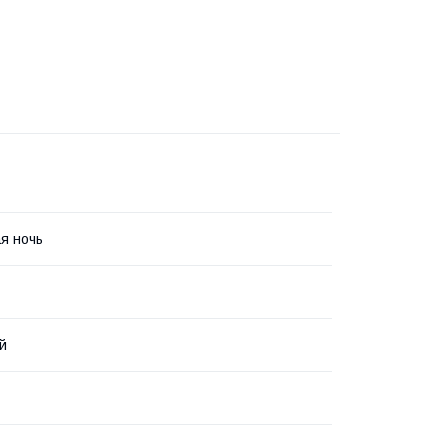
я ночь
й