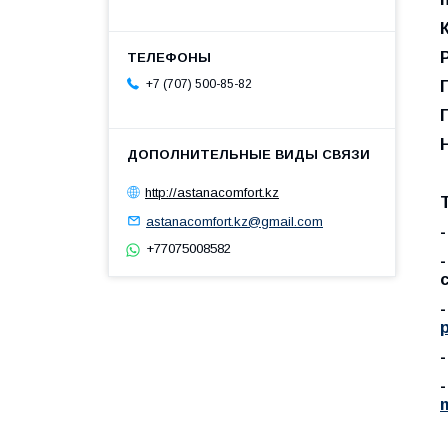
+7 (707) 500-85-82
http://astanacomfort.kz
astanacomfort.kz@gmail.com
+77075008582