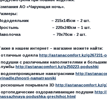
Компания АО «Чарующая ночь».
Размеры:
Пододеяльник – 215х145см – 2 шт.
Простынь – 220х240см – 1 шт.
Наволочка – 70х70см - 2 шт.
Также в нашем интернет – магазине можете найти:
- отличные одеяла
http://astanacomfort.kz/g267231-
- подушки с различными наполнителями и большим
службы
http://astanacomfort.kz/g250223-podushki
- водонепроницаемые наматрасники
http://astanaco
prinadlezhnosti-namatrasniki
- роскошные покрывала 3D
http://astanacomfort.kz/g
- ортопедические оздоравливающие подушки
http:/
massazhnaya-podushka-grechihoj.html