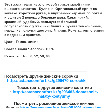
Этот халат сшит из хлопковой трикотажной ткани
высшего качества - Кулирки. Оригинальный принт на
кокетке. короткий рукав, в внутренних кармана по бокам
и вшитые 2 пояска в боковые швы. Халат яркий,
красивый, удобный, пользуется большой
популярностью у женщин.Спинка и рукава темно- синие,
передние полочки цветочный принт. Кокетка темно-синяя
с водянным принтом.
Цвет : Темно- синий.
Состав ткани : Хлопок - 100%.
Размеры : 48, 50, 52, 58, 60.
__________________________________
Посмотреть другие женские сорочки
:
http://astanacomfort.kz/g296470-sorochki
Посмотреть другие женские халатики
:
http://astanacomfort.kz/g296463-domashnie-
halaty-kostyumy
Посмотреть роскошное женское нижнее
белье:
http://astanacomfort.kz/g251901-zhenskoe-