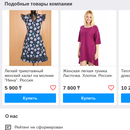
Подобные товары компании
Легкий трикотажный
Женская легкая туника
Теп
женский халат на молнии
Ласточка. Хлопок. Россия.
дома
"Нина". Россия.
5 900
7 800
10 
₸
₸
Купить
Купить
О нас
Рейтинг не сформирован