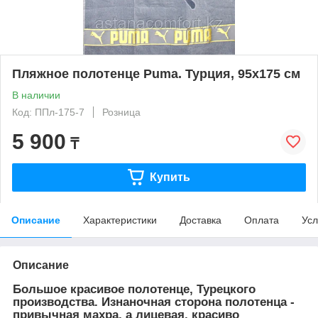
Пляжное полотенце Puma. Турция, 95х175 см
В наличии
Код: ППл-175-7
Розница
5 900
₸
Купить
Описание
Характеристики
Доставка
Оплата
Усл
Описание
Большое красивое полотенце, Турецкого
производства. Изнаночная сторона полотенца -
привычная махра, а лицевая, красиво