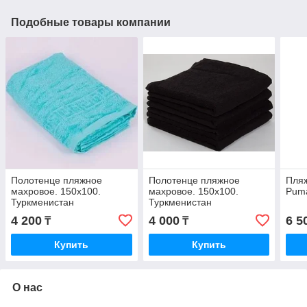
Подобные товары компании
Полотенце пляжное
Полотенце пляжное
Пля
махровое. 150х100.
махровое. 150х100.
Puma
Туркменистан
Туркменистан
4 200
4 000
6 5
₸
₸
Купить
Купить
О нас