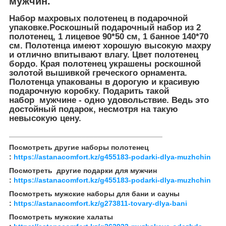
мужчин.
Набор махровых полотен
ец в подарочной
упаковке.Роскошный подарочный набор из 2
полотенец, 1 лицевое 90*50 см, 1 банное 140*70
см. Полотенца имеют хорошую высокую махру
и отлично впитывают влагу. Цвет полотенец
бордо. Края полотенец украшены роскошной
золотой вышивкой греческого орнамента.
Полотенца упакованы в дорогую и красивую
подарочную коробку. Подарить такой
набор мужчине - одно удовольствие. Ведь это
достойный подарок, несмотря на такую
невысокую цену.
______________________________________
Посмотреть другие наборы полотенец
:
https://astanacomfort.kz/g455183-podarki-dlya-muzhchin
Посмотреть другие подарки для мужчин
:
https://astanacomfort.kz/g455183-podarki-dlya-muzhchin
Посмотреть мужские наборы для бани и сауны
:
https://astanacomfort.kz/g273811-tovary-dlya-bani
Посмотреть мужские халаты