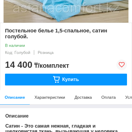
Постельное белье 1,5-спальное, сатин
голубой.
В наличии
Код: Голубой
Розница
14 400
₸/комплект
Купить
Описание
Характеристики
Доставка
Оплата
Усл
Описание
Сатин - Это самая нежная, гладкая и
шелковистая ткань, вызывающая у человека