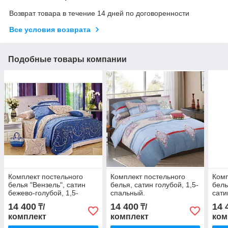
Возврат товара в течение 14 дней по договоренности
Все условия возврата
Подобные товары компании
Комплект постельного
Комплект постельного
Комп
белья "Вензель", сатин
белья, сатин голубой, 1,5-
бель
бежево-голубой, 1,5-
спальный.
сати
спальный.
голу
14 400
14 400
14 
₸/
₸/
комплект
комплект
ком