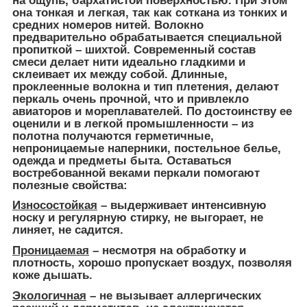
на ощупь, бархатистой поверхностью. При этом
она тонкая и легкая, так как соткана из тонких и
средних номеров нитей. Волокно
предварительно обрабатывается специальной
пропиткой – шихтой. Современный состав
смеси делает нити идеально гладкими и
склеивает их между собой. Длинные,
проклеенные волокна и тип плетения, делают
перкаль очень прочной, что и привлекло
авиаторов и мореплавателей. По достоинству ее
оценили и в легкой промышленности – из
полотна получаются герметичные,
непроницаемые наперники, постельное белье,
одежда и предметы быта. Оставаться
востребованной веками перкали помогают
полезные свойства:
Износостойкая
– выдерживает интенсивную
носку и регулярную стирку, не выгорает, не
линяет, не садится.
Проницаемая
– несмотря на обработку и
плотность, хорошо пропускает воздух, позволяя
коже дышать.
Экологичная
– не вызывает аллергических