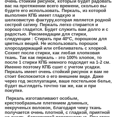
очень стойкий рисунок, который будет радовать
вас на протяжении всего времени, сколько вы
будете его использовать. Перкаль, из которой
выполнен КПБ имеет гладкую и
шелковистую фактуру,которая является родной
сестрой сатину. Перкаль легко стирается и
хорошо гладится. Будет служить вам долго и с
радостью. Рекомендации для стирки,
следующии : Стирать при 40*С, порошком для
цветных вещей. Не использовать порошок
хлорсодержащий или отбеливатель с хлоркой.
Сохнет после стирки, как любая хлопковая
ткань. Так как перкаль - это 100% хлопок, то
после 1 стирки КПБ немного подсядет на 1-2 см.
Именно поэтому КПБ сшит с учетом усадки.
Перкаль имеет очень стойкий рисунок и вам не
стоит беспокоится о его внешнем виде. Даже
через год эксплуатации, ваше постельное белье,
будет выглядеть точтно так же, как и при
покупке.
Перкаль изготавливают особым,
крестообразным плетением длинных,
некрученых волокон, благодаря чему ткань
получается очень плотной, с гладкой, приятной