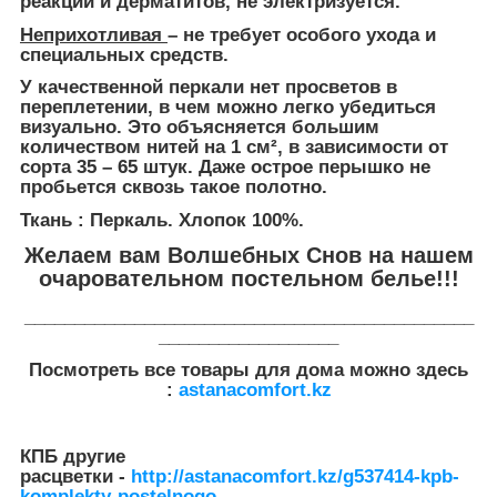
реакций и дерматитов, не электризуется.
Неприхотливая
– не требует особого ухода и
специальных средств.
У качественной перкали нет просветов в
переплетении, в чем можно легко убедиться
визуально. Это объясняется большим
количеством нитей на 1 см², в зависимости от
сорта 35 – 65 штук. Даже острое перышко не
пробьется сквозь такое полотно.
Ткань : Перкаль. Хлопок 100%.
Желаем вам Волшебных Снов на нашем
очаровательном постельном белье!!!
_____________________________________________
__________________
Посмотреть все товары для дома можно здесь
:
astanacomfort.kz
КПБ другие
расцветки -
http://astanacomfort.kz/g537414-kpb-
komplekty-postelnogo