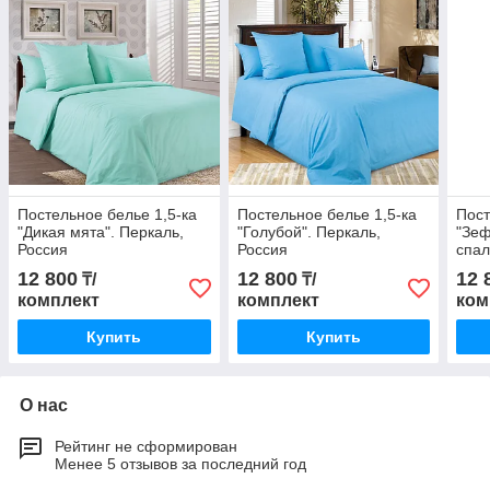
Постельное белье 1,5-ка
Постельное белье 1,5-ка
Пост
"Дикая мята". Перкаль,
"Голубой". Перкаль,
"Зеф
Россия
Россия
спал
12 800
12 800
12 
₸/
₸/
комплект
комплект
ком
Купить
Купить
О нас
Рейтинг не сформирован
Менее 5 отзывов за последний год