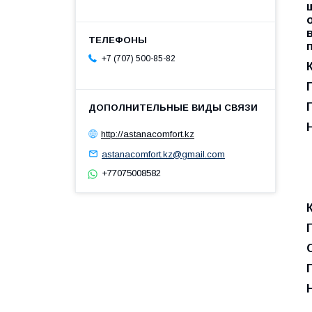
+7 (707) 500-85-82
http://astanacomfort.kz
astanacomfort.kz@gmail.com
+77075008582