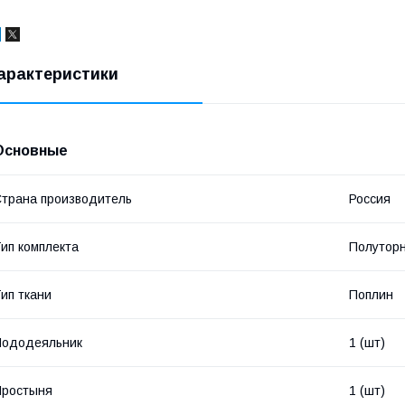
арактеристики
Основные
трана производитель
Россия
ип комплекта
Полутор
ип ткани
Поплин
Пододеяльник
1 (шт)
Простыня
1 (шт)