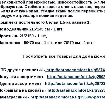
шелковистой поверхностью, износостойкость 6-7 ле
образуются. Стойкость краски очень высокая, чере
выглядит как новая. Усадка ткани после первой стир
предусмотрена при пошиве изделия.
Комплект постельного белья 1.5-ка размер 1:
Пододеяльник 215*145 см - 1 шт,
Простынь 215*150 - 1 шт,
Наволочка - 50*70 см - 1 шт. или 70*70 см - 1 шт.
_____________________________________
Посмотреть все товары для дома можн
КПБ другие расцветки -
http://astanacomfort.kz/g537
Подушки ассортимент -
http://astanacomfort.kz/g250
Одеяла ассортимент -
http://astanacomfort.kz/g2672
Покрывала на кровать -
http://astanacomfort.kz/g327
Наматрасники -
http://astanacomfort.kz/g395047-post