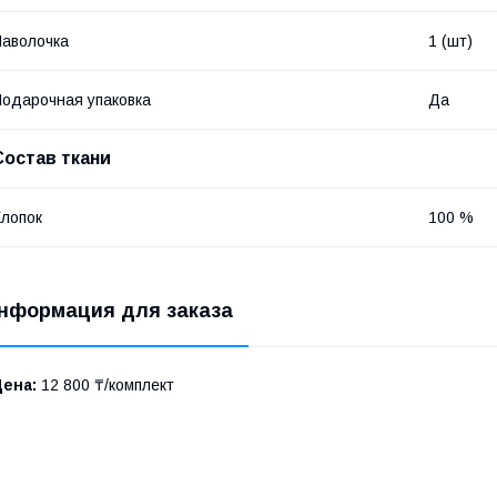
аволочка
1 (шт)
одарочная упаковка
Да
Состав ткани
лопок
100 %
нформация для заказа
Цена:
12 800 ₸/комплект