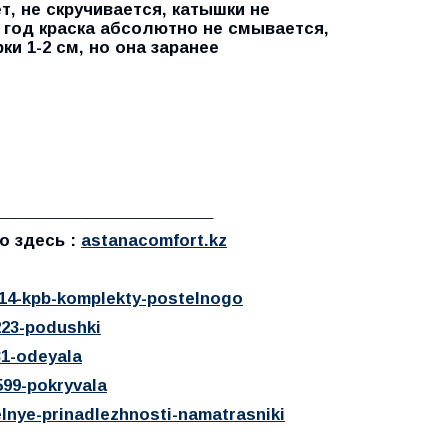
т, не скручивается, катышки не
з год краска абсолютно не смывается,
ки 1-2 см, но она заранее
________________________
о здесь :
astanacomfort.kz
414-kpb-komplekty-postelnogo
223-podushki
31-odeyala
599-pokryvala
elnye-prinadlezhnosti-namatrasniki