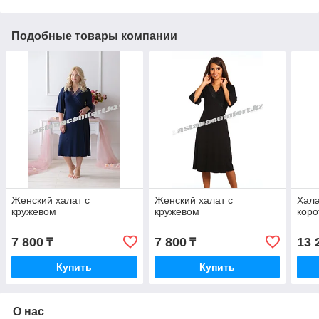
Подобные товары компании
Женский халат с
Женский халат с
Хала
кружевом
кружевом
коро
7 800
7 800
13 
₸
₸
Купить
Купить
О нас