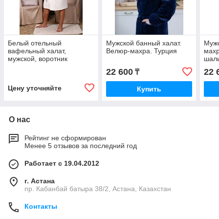
Белый отельный
Мужской банный халат.
Мужс
вафельный халат,
Велюр-махра. Турция
махр
мужской, воротник
шал
шалька.
22 600
22 
₸
Цену уточняйте
Купить
О нас
Рейтинг не сформирован
Менее 5 отзывов за последний год
Работает с 19.04.2012
г. Астана
пр. Кабанбай батыра 38/2, Астана, Казахстан
Контакты