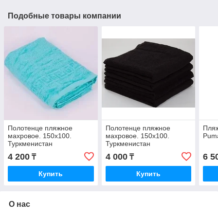
Подобные товары компании
Полотенце пляжное
Полотенце пляжное
Пля
махровое. 150х100.
махровое. 150х100.
Puma
Туркменистан
Туркменистан
4 200
4 000
6 5
₸
₸
Купить
Купить
О нас