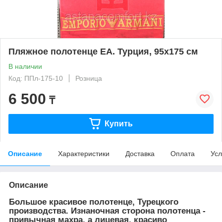
Пляжное полотенце ЕА. Турция, 95х175 см
В наличии
Код: ППл-175-10
Розница
6 500
₸
Купить
Описание
Характеристики
Доставка
Оплата
Усл
Описание
Большое красивое полотенце, Турецкого
производства. Изнаночная сторона полотенца -
привычная махра, а лицевая, красиво