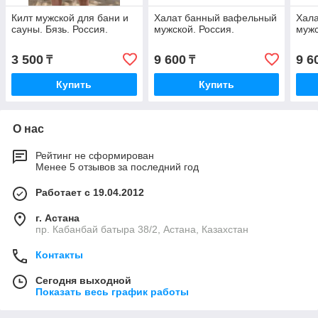
Килт мужской для бани и
Халат банный вафельный
Хал
сауны. Бязь. Россия.
мужской. Россия.
мужс
3 500
9 600
9 6
₸
₸
Купить
Купить
О нас
Рейтинг не сформирован
Менее 5 отзывов за последний год
Работает с 19.04.2012
г. Астана
пр. Кабанбай батыра 38/2, Астана, Казахстан
Контакты
Сегодня выходной
Показать весь график работы