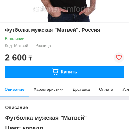
Футболка мужская "Матвей". Россия
В наличии
Код: Матвей
Розница
2 600
₸
Купить
Описание
Характеристики
Доставка
Оплата
Усл
Описание
Футболка мужская "Матвей"
Цвет: коралл