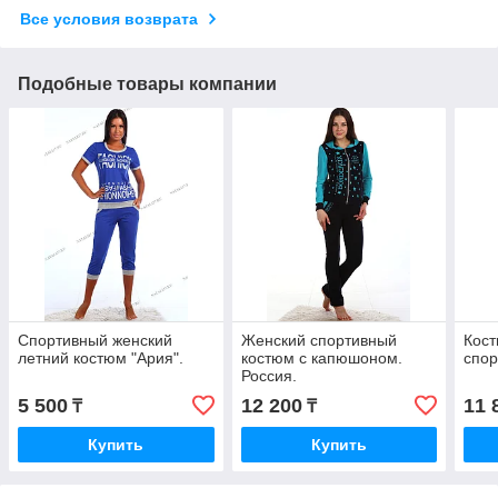
Все условия возврата
Подобные товары компании
Спортивный женский
Женский спортивный
Кос
летний костюм "Ария".
костюм с капюшоном.
спо
Россия.
5 500
12 200
11 
₸
₸
Купить
Купить