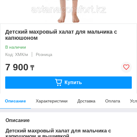
Детский махровый халат для мальчика с
капюшоном
В наличии
Код: ХМК/м
Розница
7 900
₸
Купить
Описание
Характеристики
Доставка
Оплата
Усл
Описание
Детский махровый халат для мальчика с
капюшоном и вышивкой.