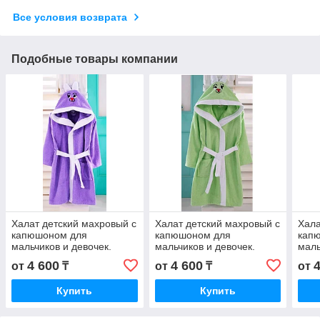
Все условия возврата
Подобные товары компании
Халат детский махровый с
Халат детский махровый с
Хала
капюшоном для
капюшоном для
кап
мальчиков и девочек.
мальчиков и девочек.
маль
Турция
Турция
4 600
4 600
от
₸
от
₸
от
Купить
Купить