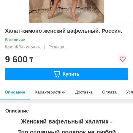
Халат-кимоно женский вафельный. Россия.
В наличии
Код: ЖВХ- сирень.
Розница
9 600
₸
Купить
Описание
Характеристики
Доставка
Оплата
Усл
Описание
Женский вафельный халатик -
Это отличный подарок на любой