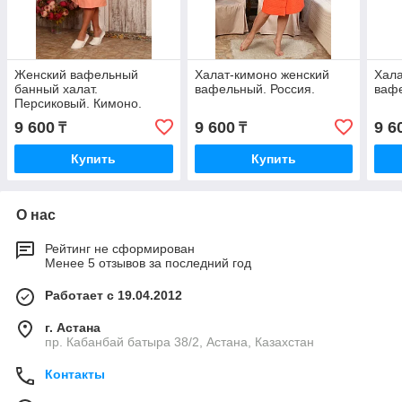
Женский вафельный
Халат-кимоно женский
Хала
банный халат.
вафельный. Россия.
вафе
Персиковый. Кимоно.
Россия.
9 600
9 600
9 6
₸
₸
Купить
Купить
О нас
Рейтинг не сформирован
Менее 5 отзывов за последний год
Работает с 19.04.2012
г. Астана
пр. Кабанбай батыра 38/2, Астана, Казахстан
Контакты