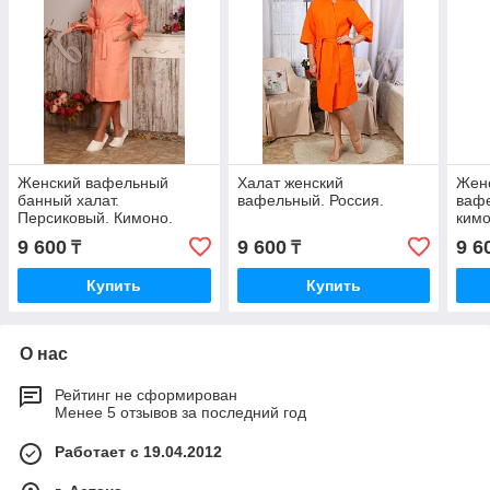
Женский вафельный
Халат женский
Жен
банный халат.
вафельный. Россия.
вафе
Персиковый. Кимоно.
кимо
Россия.
9 600
9 600
9 6
₸
₸
Купить
Купить
О нас
Рейтинг не сформирован
Менее 5 отзывов за последний год
Работает с 19.04.2012