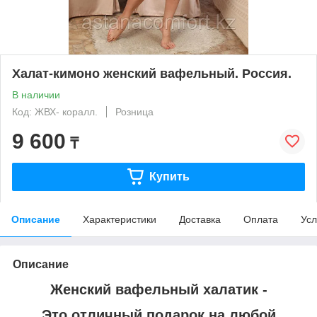
Халат-кимоно женский вафельный. Россия.
В наличии
Код: ЖВХ- коралл.
Розница
9 600
₸
Купить
Описание
Характеристики
Доставка
Оплата
Усл
Описание
Женский вафельный халатик -
Это отличный подарок на любой