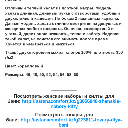
Отличный теплый халат из плотной махры. Модель
халата длинная, длинный рукав с отворотами, удобный
двухслойный капюшон. По бокам 2 накладных кармана.
Данная модель халата отлично смотрится на девушках и
женщинах любого возраста. Он очень комфортный и
уютный, дарит свою нежность, тепло и заботу. Надевая
такой халат, не хочется его снимать долгое время.
Хочется в нем греться и нежиться.
Ткань: двухсторонняя махра, хлопок 100%, плотность 350
г/м
2
Цвет: коралловый
Размеры: 46, 48, 50, 52, 54, 56, 58, 60
___________________________________________________
___________
Посмотреть женские наборы и килты для
бани:
http://astanacomfort.kz/g3056948-zhenskie-
nabory-kilty
Посмотреть товары для
бани:
http://astanacomfort.kz/g273811-tovary-dlya-
bani