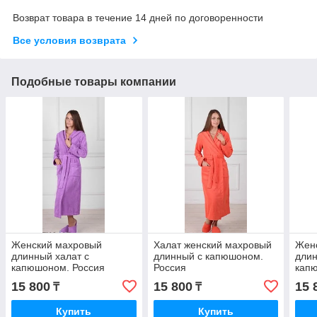
Возврат товара в течение 14 дней по договоренности
Все условия возврата
Подобные товары компании
Женский махровый
Халат женский махровый
Жен
длинный халат с
длинный с капюшоном.
длин
капюшоном. Россия
Россия
кап
15 800
15 800
15 
₸
₸
Купить
Купить