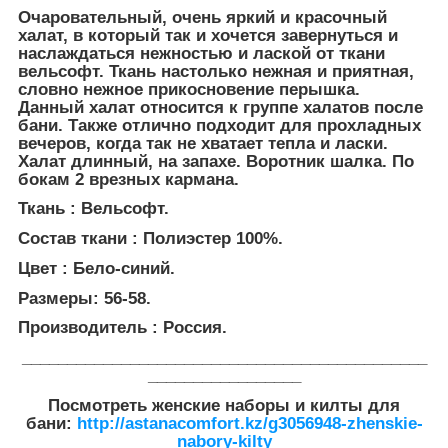
Очаровательный, очень яркий и красочный
халат, в который так и хочется завернуться и
наслаждаться нежностью и лаской от ткани
вельсофт. Ткань настолько нежная и приятная,
словно нежное прикосновение перышка.
Данный халат относится к группе халатов после
бани. Также отлично подходит для прохладных
вечеров, когда так не хватает тепла и ласки.
Халат длинный, на запахе. Воротник шалка. По
бокам 2 врезных кармана.
Ткань : Вельсофт.
Состав ткани : Полиэстер 100%.
Цвет : Бело-синий.
Размеры: 56-58.
Производитель : Россия.
_____________________________________________
_________________
Посмотреть женские наборы и килты для
бани:
http://astanacomfort.kz/g3056948-zhenskie-
nabory-kilty