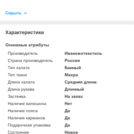
Скрыть
Характеристики
Основные атрибуты
Производитель
Ивановотекстиль
Страна производитель
Россия
Тип халата
Банный
Тип ткани
Махра
Длина халата
Средняя длина
Длина рукава
Длинный
Застежка
На запах
Наличие капюшона
Нет
Наличие пояса
Да
Наличие карманов
Да
Подарочная упаковка
Да
Состояние
Новое