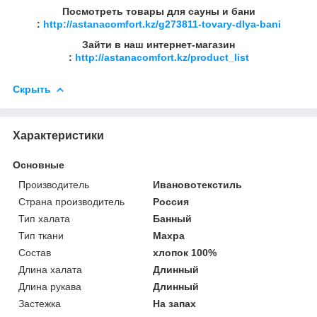
Посмотреть товары для сауны и бани
:
http://astanacomfort.kz/g273811-tovary-dlya-bani
Зайти в наш интернет-магазин
:
http://astanacomfort.kz/product_list
Скрыть
Характеристики
Основные
Производитель
Ивановотекстиль
Страна производитель
Россия
Тип халата
Банный
Тип ткани
Махра
Состав
хлопок 100%
Длина халата
Длинный
Длина рукава
Длинный
Застежка
На запах