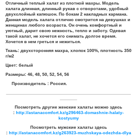
Отличный теплый халат из плотной махры. Модель
халата длинная, длинный рукав с отворотами, удобный
двухслойный капюшон. По бокам 2 накладных кармана.
Данная модель халата отлично смотрится на девушках и
женщинах любого возраста. Он очень комфортный и
уютный, дарит свою нежность, тепло и заботу. Одевая
такой халат, не хочется его снимать долгое время.
Хочется в нем греться и нежиться.
Ткань: двухсторонняя махра, хлопок 100%, плотность 350
г/м
2
Цвет: белый
Размеры: 46, 48, 50, 52, 54, 56
Производитель : Россия.
___________________________________________________
_______
Посмотреть другие женские халаты можно здесь
:
http://astanacomfort.kz/g296463-domashnie-halaty-
kostyumy
Посмотреть мужские халаты здесь
:
http://astanacomfort.kz/g263923-muzhskaya-odezhda-dlya