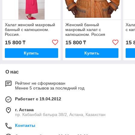
Халат женский махровый
Женский банный
Хала
банный с капюшоном.
махровый халат с
с ка
Россия.
капюшоном. Россия
15 800
15 800
15 
₸
₸
Купить
Купить
О нас
Рейтинг не сформирован
Менее 5 отзывов за последний год
Работает с 19.04.2012
г. Астана
пр. Кабанбай батыра 38/2, Астана, Казахстан
Контакты