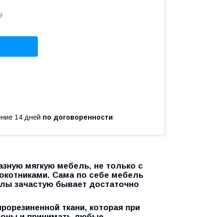
9
чение 14 дней
по договоренности
зную мягкую мебель, не только с
окотниками. Сама по себе мебель
ехлы зачастую бывает достаточно
прорезиненной ткани, которая при
роны и принимать любые