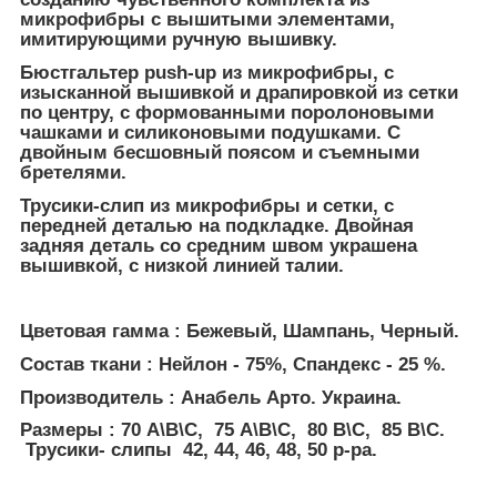
микрофибры с вышитыми элементами,
имитирующими ручную вышивку.
Бюстгальтер push-up из микрофибры, с
изысканной вышивкой и драпировкой из сетки
по центру, с формованными поролоновыми
чашками и силиконовыми подушками. С
двойным бесшовный поясом и съемными
бретелями.
Трусики-слип из микрофибры и сетки, с
передней деталью на подкладке. Двойная
задняя деталь со средним швом украшена
вышивкой, с низкой линией талии.
Цветовая гамма : Бежевый, Шампань, Черный.
Состав ткани : Нейлон - 75%, Спандекс - 25 %.
Производитель : Анабель Арто. Украина.
Размеры : 70 А\В\С, 75 А\В\С, 80 В\С, 85 В\С.
Трусики- слипы 42, 44, 46, 48, 50 р-ра.