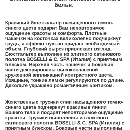
белья.
Красивый бюстгальтер насыщенного темно-
синего цвета подарит Вам неповторимое
ощущение красоты и комфорта. Плотные
чашечки на косточках великолепно подчеркнут
грудь, а эффект пуш-ап придаст необходимый
объем. Глубокий вырез привлекает взгляд.
Бюстгальтер выполнен из элитного сатинового
полотна BOSELLI & C. SPA (Италия) с приятным
блеском. Верхняя часть чашечек и боковые
части декорированы высококлассной
кружевной аппликацией контрастного цвета.
Изящные, тонкие лямки регулируются по длине.
Декольте украшено романтичным бантиком.
Женственные трусики слип насыщенного темно-
синего цвета подчеркнут красивые линии
Вашего тела и подарят неповторимое ощущение
красоты. Трусики выполнены из элитного
сатинового полотна BOSELLI & C. SPA (Италия) с
приятным блеском. Боковые части выполнены