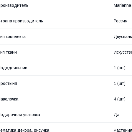
роизводитель
Marianna
трана производитель
Россия
ип комплекта
Двуспаль
ип ткани
Искусств
Пододеяльник
1 (шт)
Простыня
1 (шт)
аволочка
4 (шт)
одарочная упаковка
Да
ематика декора, рисунка
Растения