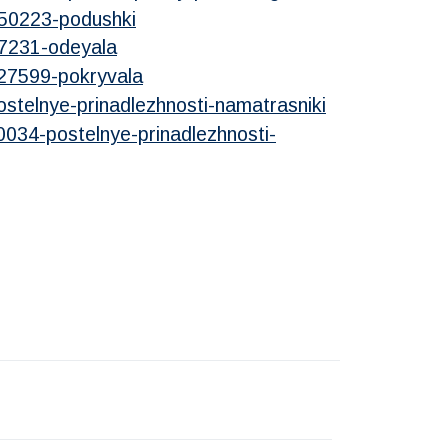
250223-podushki
67231-odeyala
327599-pokryvala
stelnye-prinadlezhnosti-namatrasniki
0034-postelnye-prinadlezhnosti-