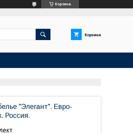
Корзина
Корзина
елье "Элегант". Евро-
. Россия.
лект