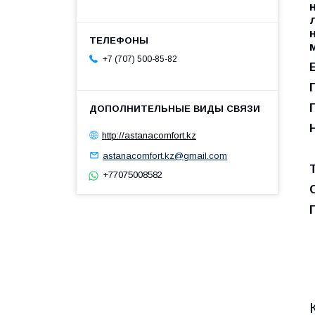
+7 (707) 500-85-82
http://astanacomfort.kz
astanacomfort.kz@gmail.com
+77075008582