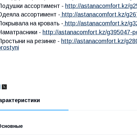
Подушки ассортимент -
http://astanacomfort.kz/g
Одеяла ассортимент -
http://astanacomfort.kz/g2
Покрывала на кровать -
http://astanacomfort.kz/g
Наматрасники -
http://astanacomfort.kz/g395047-po
Простыни на резинке -
http://astanacomfort.kz/g28
prostyni
арактеристики
Основные