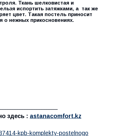
троля. Ткань шелковистая и
нельзя испортить затяжками, а так же
еряет цвет. Такая постель приносит
я о нежных прикосновениях.
________________________
о здесь :
astanacomfort.kz
537414-kpb-komplekty-postelnogo