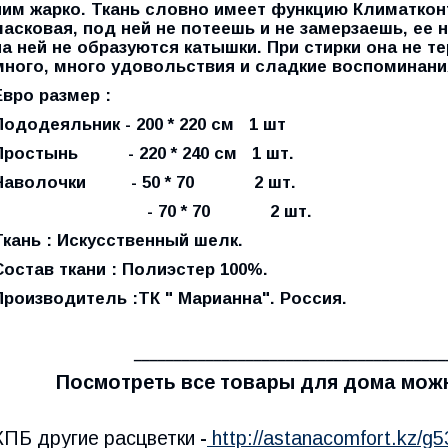
ним жарко. Ткань словно имеет функцию Климаткон
ласковая, под ней не потеешь и не замерзаешь, ее 
на ней не образуются катышки. При стирки она не т
много, много удовольствия и сладкие воспоминани
Евро размер :
Пододеяльник - 200 * 220 см 1 шт
Простынь - 220 * 240 см 1 шт.
Наволочки - 50 * 70 2 шт.
-
70 * 70 2 шт.
Ткань : Искусственный шелк.
Состав ткани : Полиэстер 100%.
Производитель :ТК " Марианна". Россия.
_______________________________________
Посмотреть все товары для дома можн
КПБ другие расцветки
-
http://astanacomfort.kz/g