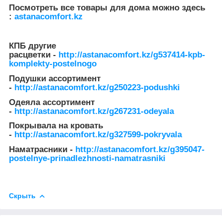
Посмотреть все товары для дома можно здесь
:
astanacomfort.kz
КПБ другие
расцветки -
http://astanacomfort.kz/g537414-kpb-
komplekty-postelnogo
Подушки ассортимент
-
http://astanacomfort.kz/g250223-podushki
Одеяла ассортимент
-
http://astanacomfort.kz/g267231-odeyala
Покрывала на кровать
-
http://astanacomfort.kz/g327599-pokryvala
Наматрасники -
http://astanacomfort.kz/g395047-
postelnye-prinadlezhnosti-namatrasniki
Скрыть