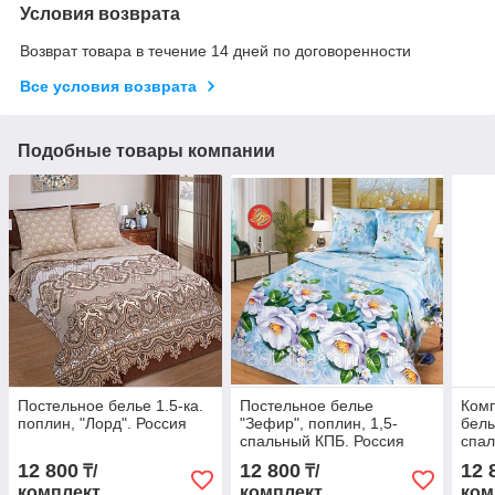
Условия возврата
Возврат товара в течение 14 дней по договоренности
Все условия возврата
Подобные товары компании
Постельное белье 1.5-ка.
Постельное белье
Комп
поплин, "Лорд". Россия
"Зефир", поплин, 1,5-
бель
спальный КПБ. Россия
спал
Росс
12 800
12 800
12 
₸/
₸/
комплект
комплект
ком