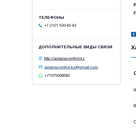
Р
П
+7 (707) 500-85-82
Х
http://astanacomfort.kz
astanacomfort.kz@gmail.com
+77075008582
В
С