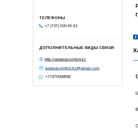
+7 (707) 500-85-82
Х
http://astanacomfort.kz
astanacomfort.kz@gmail.com
+77075008582
В
С