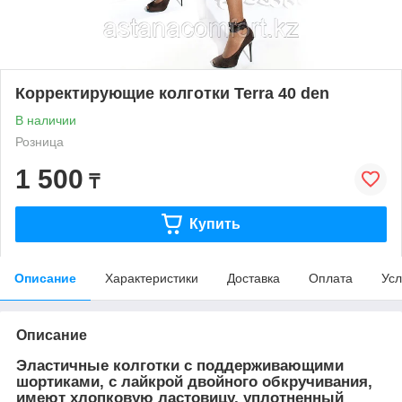
Корректирующие колготки Terra 40 den
В наличии
Розница
1 500
₸
Купить
Описание
Характеристики
Доставка
Оплата
Усл
Описание
Эластичные колготки с поддерживающими
шортиками, с лайкрой двойного обкручивания,
имеют хлопковую ластовицу, уплотненный