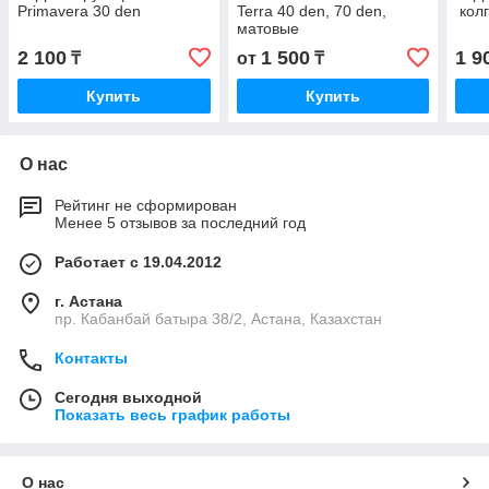
Primavera 30 den
Terra 40 den, 70 den,
колг
матовые
2 100
1 500
1 9
₸
от
₸
Купить
Купить
О нас
Рейтинг не сформирован
Менее 5 отзывов за последний год
Работает с 19.04.2012
г. Астана
пр. Кабанбай батыра 38/2, Астана, Казахстан
Контакты
Сегодня выходной
Показать весь график работы
О нас