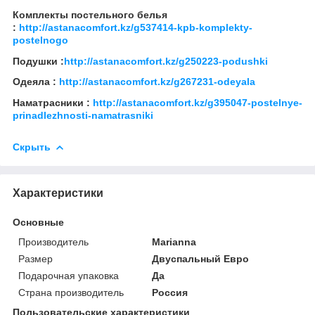
Комплекты постельного белья
:
http://astanacomfort.kz/g537414-kpb-komplekty-
postelnogo
Подушки :
http://astanacomfort.kz/g250223-podushki
Одеяла :
http://astanacomfort.kz/g267231-odeyala
Наматрасники :
http://astanacomfort.kz/g395047-postelnye-
prinadlezhnosti-namatrasniki
Скрыть
Характеристики
Основные
Производитель
Marianna
Размер
Двуспальный Евро
Подарочная упаковка
Да
Страна производитель
Россия
Пользовательские характеристики