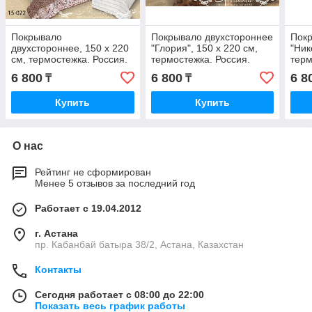
Покрывало
Покрывало двухстороннее
Покр
двухстороннее, 150 х 220
"Глория", 150 х 220 см,
"Ник
см, термостежка. Россия.
термостежка. Россия.
терм
6 800
6 800
6 8
₸
₸
Купить
Купить
О нас
Рейтинг не сформирован
Менее 5 отзывов за последний год
Работает с 19.04.2012
г. Астана
пр. Кабанбай батыра 38/2, Астана, Казахстан
Контакты
Сегодня работает с 08:00 до 22:00
Показать весь график работы