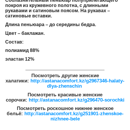
Соблазнительный пеньюар полуприлегающего
покроя из кружевного полотна, с длинными
рукавами и сатиновым поясом. На рукавах –
сатиновые вставки.
Длина пеньюара – до середины бедра.
Цвет – баклажан.
Состав:
полиамид 88%
эластан 12%
__________________________________
Посмотреть другие женские
халатики:
http://astanacomfort.kz/g2967346-halaty-
dlya-zhenschin
Посмотреть красивые женские
сорочки:
http://astanacomfort.kz/g296470-sorochki
Посмотреть роскошное нижнее женское
бельё:
http://astanacomfort.kz/g251901-zhenskoe-
nizhnee-bele