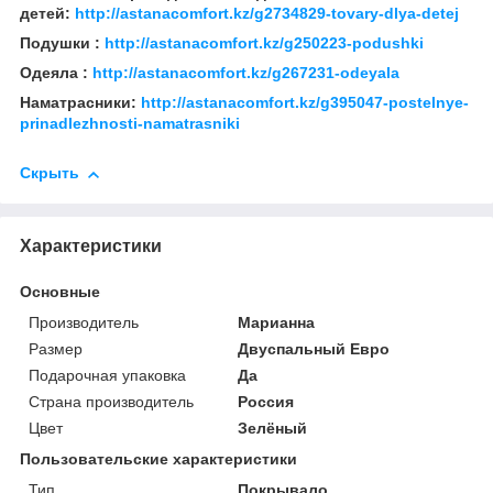
детей:
http://astanacomfort.kz/g2734829-tovary-dlya-detej
Подушки :
http://astanacomfort.kz/g250223-podushki
Одеяла :
http://astanacomfort.kz/g267231-odeyala
Наматрасники:
http://astanacomfort.kz/g395047-postelnye-
prinadlezhnosti-namatrasniki
Скрыть
Характеристики
Основные
Производитель
Марианна
Размер
Двуспальный Евро
Подарочная упаковка
Да
Страна производитель
Россия
Цвет
Зелёный
Пользовательские характеристики
Тип
Покрывало