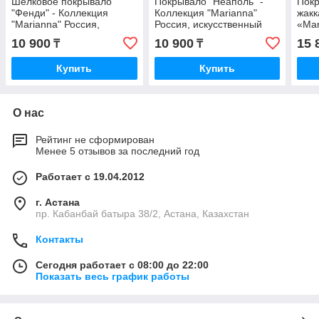
Шелковое покрывало
Покрывало "Неаполь" -
Покр
"Фенди" - Коллекция
Коллекция "Marianna"
жакк
"Marianna" Россия,
Россия, искусственный
«Mar
искусственный шелк
шелк GOLD
10 900
10 900
15 
₸
₸
GOLD
Купить
Купить
О нас
Рейтинг не сформирован
Менее 5 отзывов за последний год
Работает с 19.04.2012
г. Астана
пр. Кабанбай батыра 38/2, Астана, Казахстан
Контакты
Сегодня работает с 08:00 до 22:00
Показать весь график работы