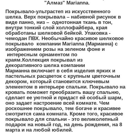
"Алмаз" Marianna.
Покрывало-ультрастеп из искусственного
шелка. Верх покрывала – набивной рисунок в
виде панно, низ – однотонная ткань в тон,
внутри тонкий слой холлофайбера, края
обработаны шелковой бейкой. Упаковка -
чемодан ПВХ. Необычайно красивое шелковое
покрывало компании Marianna (Марианна) с
изображением розы на зеленом фоне и
интересным орнаментом по
краям.Коллекция покрывал из
декоративного шелка компании
Марианна включает в себя изделия ярких и
пастельных расцветок с крупным цветочным
декором, который становится ключевым
элементом в интерьере спальни. Покрывало на
кровать поможет преобразить вашу спальню,
сделает ее уютной и придаст ей особый шарм,
оно задает настроение всей комнате. Чем
роскошнее покрывало, тем богаче и красивее
смотрится сама комната. Кроме того, красивое
покрывало для спальни - это великолепный
подарок на новый год, на день рождения, на 8
марта и на любой юбилей.