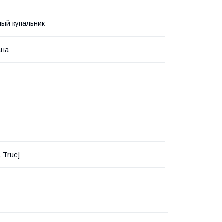
ый купальник
ана
 True]