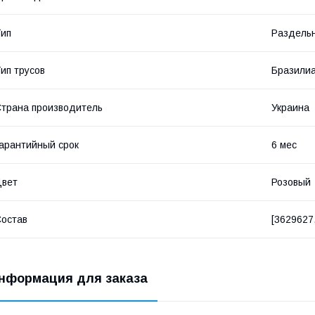
ип
Раздельн
ип трусов
Бразили
трана производитель
Украина
арантийный срок
6 мес
Цвет
Розовый
остав
[3629627,
нформация для заказа