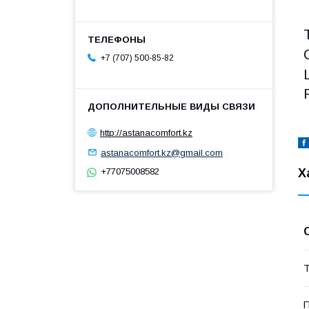
+7 (707) 500-85-82
http://astanacomfort.kz
astanacomfort.kz@gmail.com
+77075008582
Х
Т
П