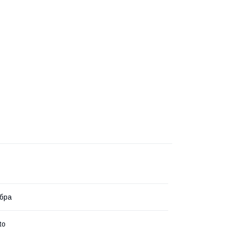
бра
to