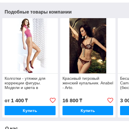
Подобные товары компании
Колготки - утяжки для
Красивый тигровый
Бесш
коррекции фигуры.
женский купальник. Anabel
Cami
Модели и цвета в
- Arto.
(бюс
ассортименте.
майк
фиг
1 400
16 800
3 0
от
₸
₸
Купить
Купить
О нас