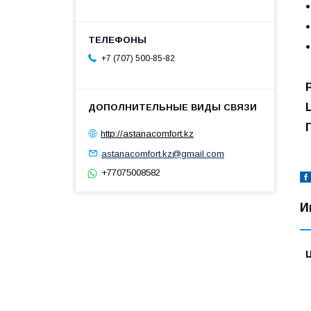
+7 (707) 500-85-82
Р
http://astanacomfort.kz
astanacomfort.kz@gmail.com
+77075008582
И