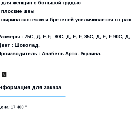
• для женщин с большой грудью
• плоские швы
• ширина застежки и бретелей увеличивается от раз
азмеры : 75С, Д, Е,F, 80С, Д, Е, F, 85С, Д, Е, F 90С, Д, 
Цвет : Шоколад.
Производитель : Анабель Арто. Украина.
нформация для заказа
Цена:
17 400 ₸