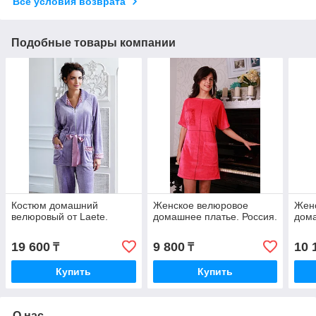
Все условия возврата
Подобные товары компании
Костюм домашний
Женское велюровое
Жен
велюровый от Laete.
домашнее платье. Россия.
дома
19 600
9 800
10 
₸
₸
Купить
Купить
О нас