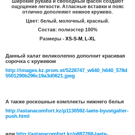
Широкие рукава и свободный фасон создают
ощущение легкости. Атласные вставки и пояс
отлично дополняют
нежное кружево.
Цвет: белый, молочный, красный.
Состав:
полиэстер 100%
Размеры -
ХS-S-M, L-XL
Данный халат великолепно дополнит красивая
сорочка с кружевом
http://images.kz.prom.st/5228747_w640_h640_578d
5501290b296c19a3d0621.jpeg
А также роскошные комплекты нижнего белья
http://astanacomfort.kz/p1130592-laete-byustgalter-
push.html
или
http://astanacomfort.kz/p887268-laete-