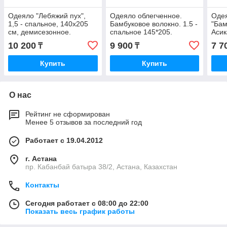
Одеяло "Лебяжий пух",
Одеяло облегченное.
Одея
1,5 - спальное, 140х205
Бамбуковое волокно. 1.5 -
"Бам
см, демисезонное.
спальное 145*205.
Асик
Микрофибра. Россия.
10 200
9 900
7 7
₸
₸
Купить
Купить
О нас
Рейтинг не сформирован
Менее 5 отзывов за последний год
Работает с 19.04.2012
г. Астана
пр. Кабанбай батыра 38/2, Астана, Казахстан
Контакты
Сегодня работает с 08:00 до 22:00
Показать весь график работы