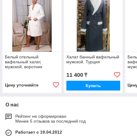
Белый отельный
Халат банный вафельный
Бел
вафельный халат,
мужской. Турция
вафе
мужской, воротник
мужс
шалька.
шаль
11 400
₸
Цену уточняйте
Цен
Купить
О нас
Рейтинг не сформирован
Менее 5 отзывов за последний год
Работает с 19.04.2012