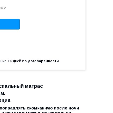
60-2
чение 14 дней
по договоренности
хспальный матрас
см.
рция.
 поправлять скомканную после ночи
, и при этом можно максимально