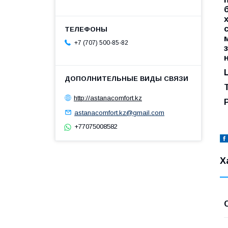
+7 (707) 500-85-82
http://astanacomfort.kz
astanacomfort.kz@gmail.com
+77075008582
Х