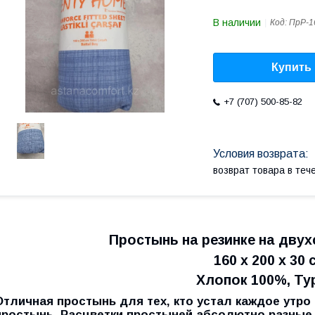
В наличии
Код:
ПрР-1
Купить
+7 (707) 500-85-82
возврат товара в те
Простынь на резинке на дву
160 х 200 х 30 
Хлопок 100%, Ту
Отличная простынь для тех, кто устал каждое утро
простынь. Расцветки простыней абсолютно разные