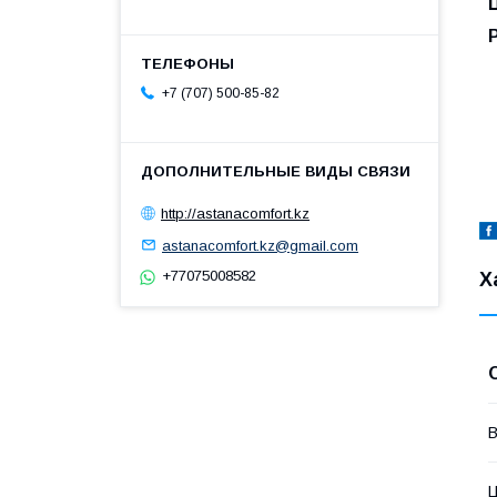
Р
+7 (707) 500-85-82
http://astanacomfort.kz
astanacomfort.kz@gmail.com
+77075008582
Х
В