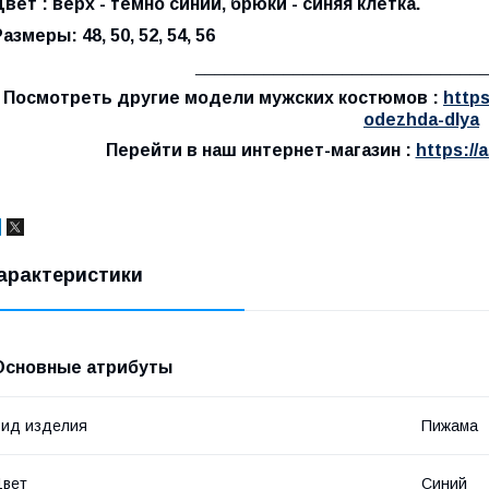
Цвет : верх - темно синий, брюки - синяя клетка.
азмеры: 48, 50, 52, 54, 56
_____________________________
Посмотреть другие модели мужских костюмов :
http
odezhda-dlya
Перейти в наш интернет-магазин :
https://
арактеристики
Основные атрибуты
ид изделия
Пижама
Цвет
Синий