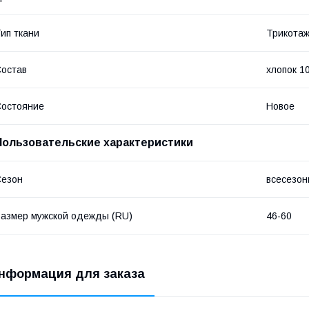
ип ткани
Трикота
остав
хлопок 1
остояние
Новое
Пользовательские характеристики
Сезон
всесезон
азмер мужской одежды (RU)
46-60
нформация для заказа