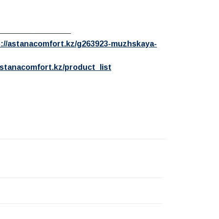
_________________
s://astanacomfort.kz/g263923-muzhskaya-
astanacomfort.kz/product_list