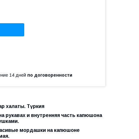
чение 14 дней
по договоренности
ар халаты. Түркия
на рукавах и внутренняя часть капюшона
 ушками.
Красивые мордашки на капюшоне
мая.