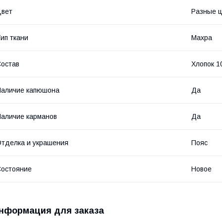
Цвет
Разные ц
ип ткани
Махра
остав
Хлопок 1
аличие капюшона
Да
аличие карманов
Да
тделка и украшения
Пояс
остояние
Новое
нформация для заказа