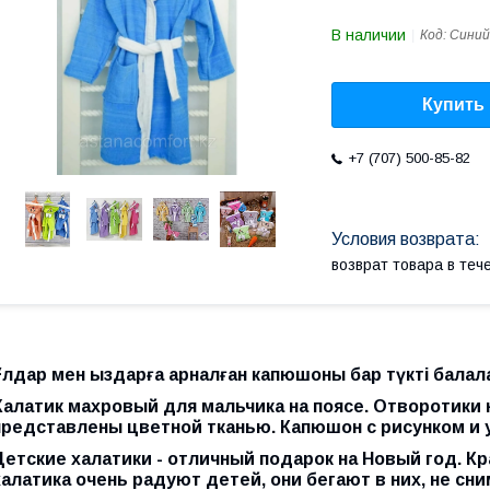
В наличии
Код:
Синий
Купить
+7 (707) 500-85-82
возврат товара в те
Ұлдар мен қыздарға арналған капюшоны бар түкті балал
Халатик махровый для мальчика на поясе. Отворотики 
представлены цветной тканью. Капюшон с рисунком и
Детские халатики - отличный подарок на Новый год. 
халатика очень радуют детей, они бегают в них, не сни