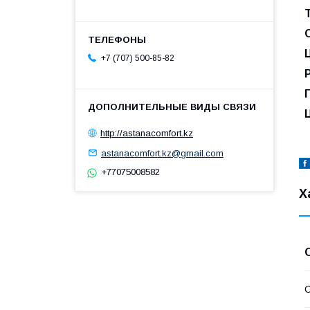
+7 (707) 500-85-82
Ц
http://astanacomfort.kz
astanacomfort.kz@gmail.com
+77075008582
Х
С