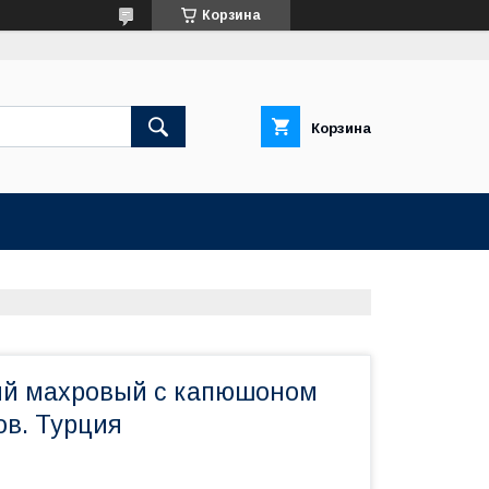
Корзина
Корзина
ий махровый с капюшоном
ов. Турция