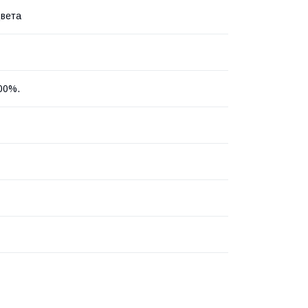
вета
00%.