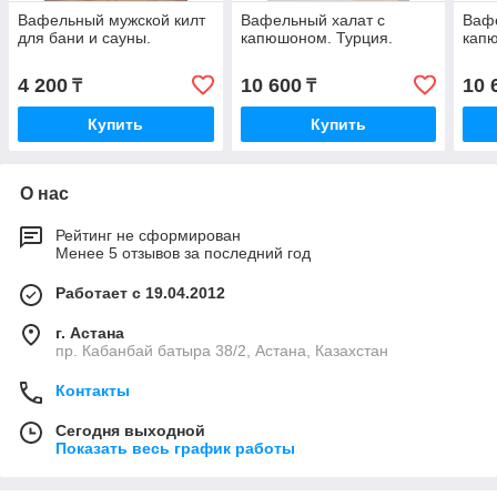
Вафельный мужской килт
Вафельный халат с
Вафе
для бани и сауны.
капюшоном. Турция.
капю
4 200
10 600
10 
₸
₸
Купить
Купить
О нас
Рейтинг не сформирован
Менее 5 отзывов за последний год
Работает с 19.04.2012
г. Астана
пр. Кабанбай батыра 38/2, Астана, Казахстан
Контакты
Сегодня выходной
Показать весь график работы