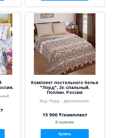
й
Комплект постельного белья
оссия.
"Лорд", 2х-спальный.
Поплин. Россия
ьный.
Лорд - двуспальное.
кт
15 900 ₸/комплект
В наличии
Купить