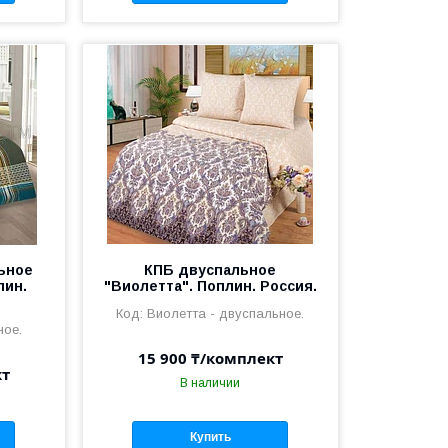
ьное
КПБ двуспальное
лин.
"Виолетта". Поплин. Россия.
Виолетта - двуспальное.
ное.
15 900 ₸/комплект
кт
В наличии
Купить