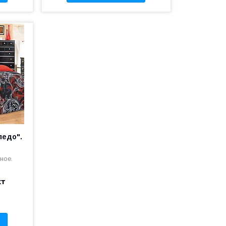
ледо".
ное.
кт