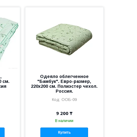
,
Одеяло облегченное
 см.
"Бамбук". Евро-размер,
сия
220х200 см. Полиэстер чехол.
Россия.
ООБ-09
9 200 ₸
В наличии
Купить